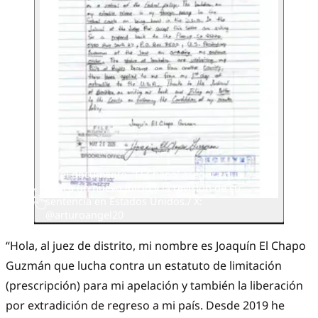
En el documento, ‘El Chapo’ asegura que
busca un nuevo juicio y la revisión de su
sentencia en Estados Unidos./ X:
@arturoangel20
“Hola, al juez de distrito, mi nombre es Joaquín El Chapo
Guzmán que lucha contra un estatuto de limitación
(prescripción) para mi apelación y también la liberación
por extradición de regreso a mi país. Desde 2019 he