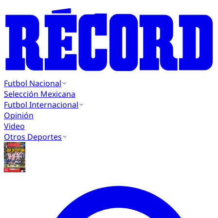
Futbol Nacional
Selección Mexicana
Futbol Internacional
Opinión
Video
Otros Deportes