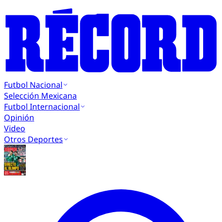
Futbol Nacional
Selección Mexicana
Futbol Internacional
Opinión
Video
Otros Deportes