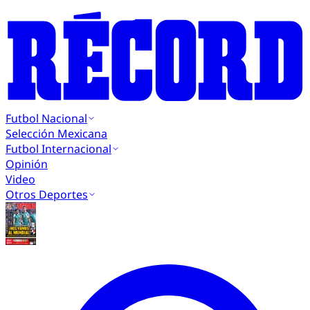
Futbol Nacional
Selección Mexicana
Futbol Internacional
Opinión
Video
Otros Deportes