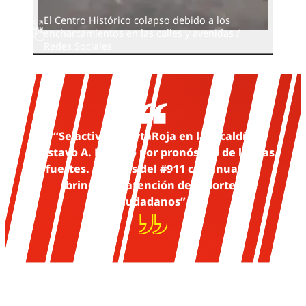
El Centro Histórico colapso debido a los
encharcamientos en las calles y avenidas /
Redes Sociales
“Se activa #AlertaRoja en la Alcaldía
Gustavo A. Madero por pronóstico de lluvias
fuertes. A través del #911 continuamos
brindando atención de reportes
ciudadanos”.