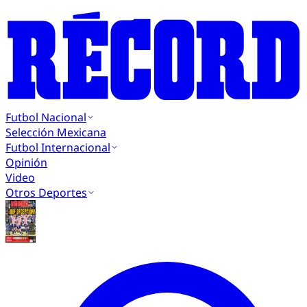
Futbol Nacional
Selección Mexicana
Futbol Internacional
Opinión
Video
Otros Deportes