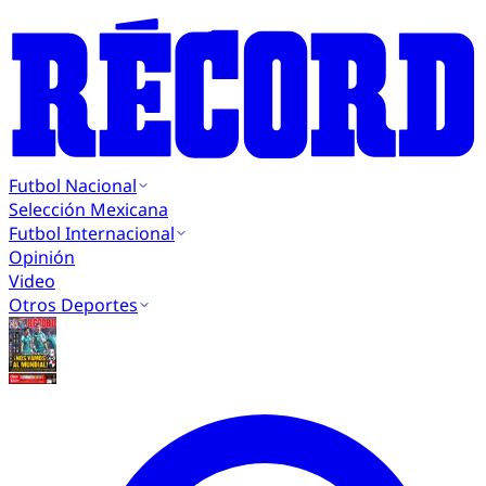
Futbol Nacional
Selección Mexicana
Futbol Internacional
Opinión
Video
Otros Deportes