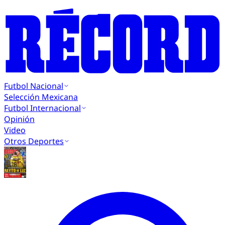
Futbol Nacional
Selección Mexicana
Futbol Internacional
Opinión
Video
Otros Deportes