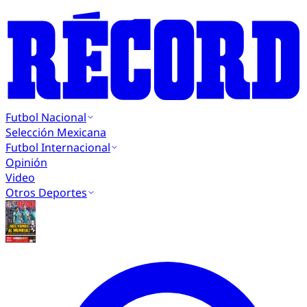
Futbol Nacional
Selección Mexicana
Futbol Internacional
Opinión
Video
Otros Deportes