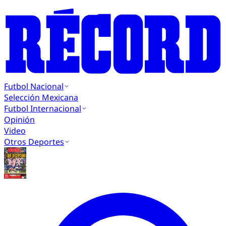
Futbol Nacional
Selección Mexicana
Futbol Internacional
Opinión
Video
Otros Deportes