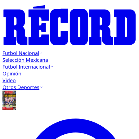
Futbol Nacional
Selección Mexicana
Futbol Internacional
Opinión
Video
Otros Deportes