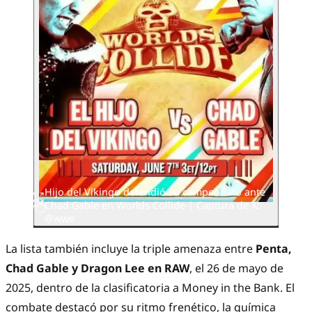
Hijo del Vikingo defendió su campeonato ante
Chad Gable en Worlds Collide | Captura de X:
@wwe
La lista también incluye la triple amenaza entre
Penta,
Chad Gable y Dragon Lee en RAW
, el 26 de mayo de
2025, dentro de la clasificatoria a Money in the Bank. El
combate destacó por su ritmo frenético, la química