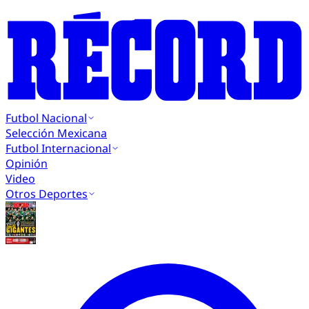
Futbol Nacional
Selección Mexicana
Futbol Internacional
Opinión
Video
Otros Deportes