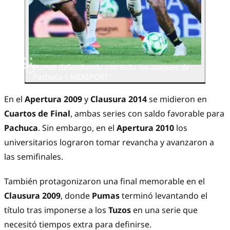
Pumas defendiendo con todo los ataques de
Pachuca
| MEXSPORT
En el
Apertura 2009
y
Clausura 2014
se midieron en
Cuartos de Final
, ambas series con saldo favorable para
Pachuca
. Sin embargo, en el
Apertura 2010
los
universitarios lograron tomar revancha y avanzaron a
las semifinales.
También protagonizaron una final memorable en el
Clausura 2009
, donde
Pumas
terminó levantando el
título tras imponerse a los
Tuzos
en una serie que
necesitó tiempos extra para definirse.