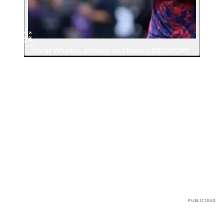
Óscar Whalley, portero de Chivas | MEXSPORT