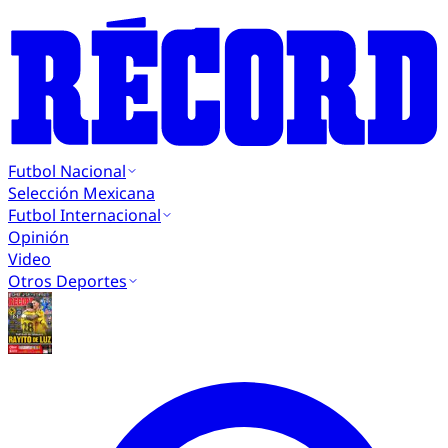
Futbol Nacional
Selección Mexicana
Futbol Internacional
Opinión
Video
Otros Deportes