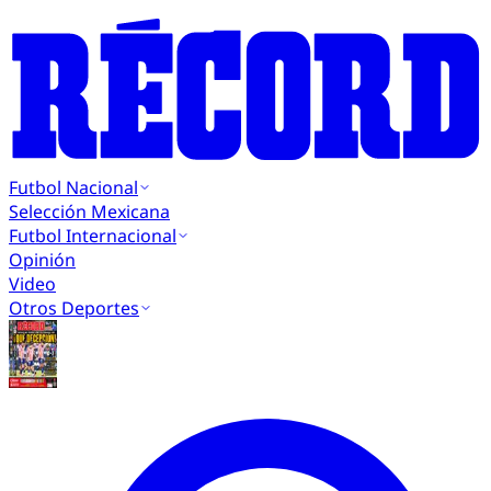
Futbol Nacional
Selección Mexicana
Futbol Internacional
Opinión
Video
Otros Deportes