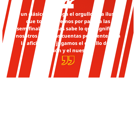
Es un clásico, se juega el orgullo, esa ilusión
que todos tenemos por pasar a las
semifinales. Pumas sabe lo que significa y
nosotros tenemos cuentas pendientes con
la afición; nos jugamos el orgullo de la
afición y el nuestro