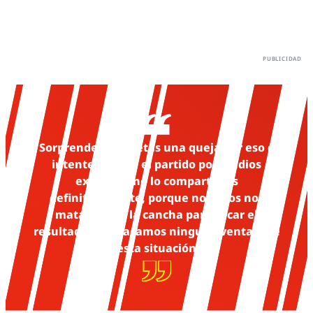
Sorprende que metas una queja por eso e
intenten ganar el partido por medios
extraños; no lo compartimos
definitivamente, porque nosotros nos
matamos en la cancha para sacar el
resultado y no sacamos ninguna ventaja de
esta situación