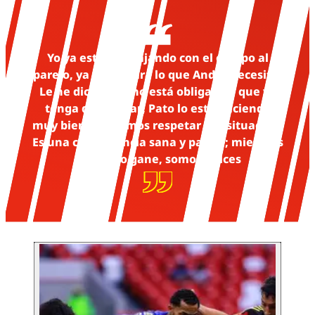
Yo ya estoy trabajando con el equipo al
parejo, ya estoy para lo que André necesite.
Le he dicho que no está obligado a que yo
tenga que iniciar; Pato lo está haciendo
muy bien y debemos respetar esa situación.
Es una competencia sana y pareja; mientras
el equipo gane, somos felices