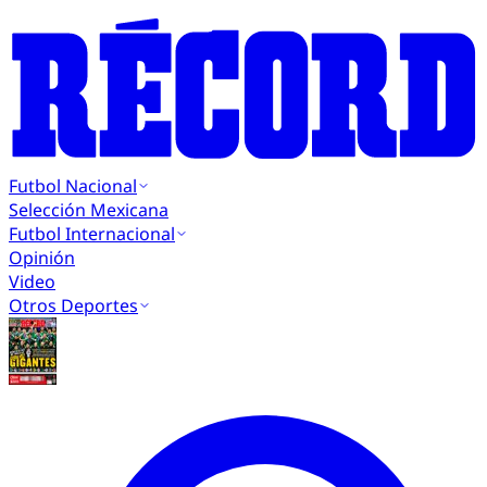
Futbol Nacional
Selección Mexicana
Futbol Internacional
Opinión
Video
Otros Deportes