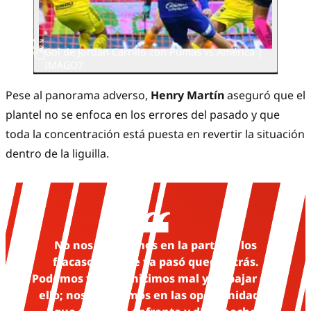
Gol de Jordan Carrillo con Pumas vs América |
IMAGO7
Pese al panorama adverso,
Henry Martín
aseguró que el
plantel no se enfoca en los errores del pasado y que
toda la concentración está puesta en revertir la situación
dentro de la liguilla.
No nos enfocamos en la parte de los
fracasos; lo que ya pasó quedó atrás.
Podemos ver qué hicimos mal y trabajar con
ello; nos enfocamos en las oportunidades