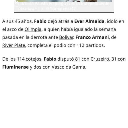
Luciano Acosta en juego contra Independiente
Rivadavia | X: @FluminenseFC
A sus 45 años,
Fabio
dejó atrás a
Ever Almeida
, ídolo en
el arco de
Olimpia
, a quien había igualado la semana
pasada en la derrota ante
Bolivar
.
Franco Armani
, de
River Plate
, completa el podio con 112 partidos.
De los 114 cotejos,
Fabio
disputó 81 con
Cruzeiro
, 31 con
Fluminense
y dos con
Vasco da Gama
.