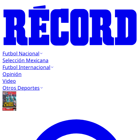
Futbol Nacional
Selección Mexicana
Futbol Internacional
Opinión
Video
Otros Deportes