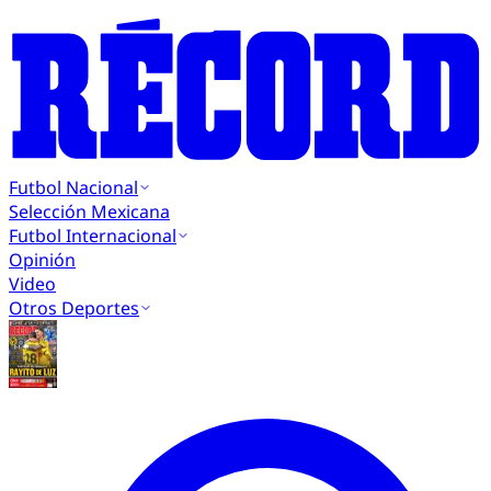
Futbol Nacional
Selección Mexicana
Futbol Internacional
Opinión
Video
Otros Deportes