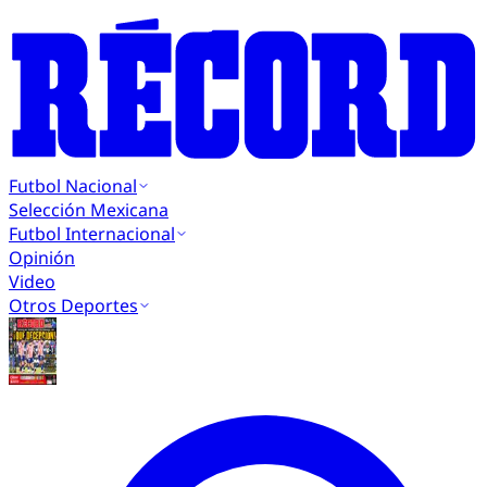
Futbol Nacional
Selección Mexicana
Futbol Internacional
Opinión
Video
Otros Deportes