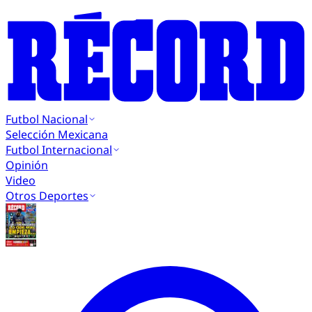
Futbol Nacional
Selección Mexicana
Futbol Internacional
Opinión
Video
Otros Deportes