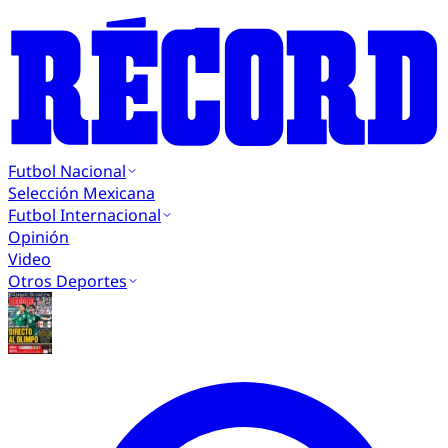
Futbol Nacional
Selección Mexicana
Futbol Internacional
Opinión
Video
Otros Deportes