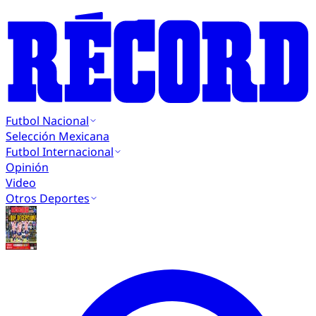
Futbol Nacional
Selección Mexicana
Futbol Internacional
Opinión
Video
Otros Deportes