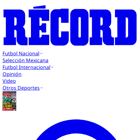
Futbol Nacional
Selección Mexicana
Futbol Internacional
Opinión
Video
Otros Deportes