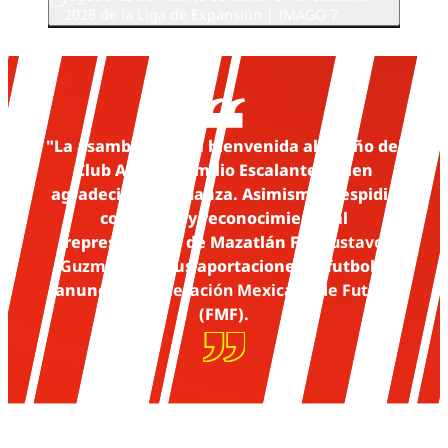
2026 de la Liga de Expansión | IMAGO 7
"La asamblea dio la bienvenida al dueño del
Club Atlante, Emilio Escalante, quien
agradeció la confianza. Asimismo, despidió
con afecto y reconocimiento al
representante de Mazatlán FC,
Gustavo
Guzmán
, por sus aportaciones al futbol",
anunció la
Federación Mexicana de Futbol
(FMF).