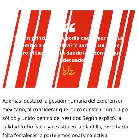
“En un principio uno podía decir, ¿por qué un
cambio a esta altura? Y parecía un error,
pero el tiempo está dando la razón de que
fue adecuado”.
Además, destacó la gestión humana del exdefensor
mexicano, al considerar que logró construir un grupo
sólido y unido dentro del vestidor. Según explicó, la
calidad futbolística ya existía en la plantilla, pero hacía
falta fortalecer la parte emocional y colectiva.