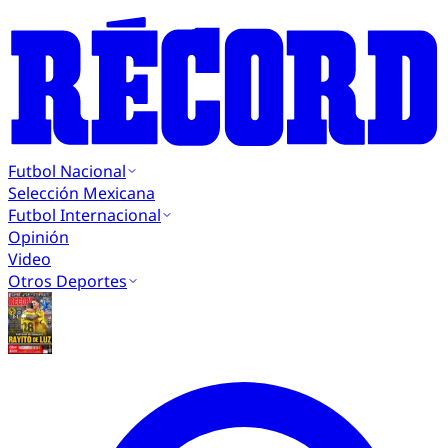
Futbol Nacional
Selección Mexicana
Futbol Internacional
Opinión
Video
Otros Deportes