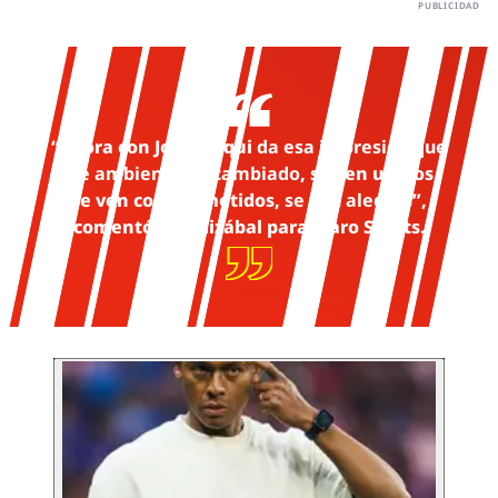
“Ahora con Joel Huiqui
da esa impresión que
ese ambiente ha cambiado
, se ven unidos,
se ven comprometidos,
se ven alegres
”,
comentó Mendizábal para Claro Sports.