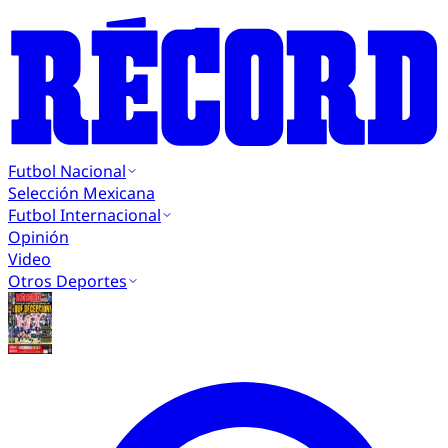
Futbol Nacional
Selección Mexicana
Futbol Internacional
Opinión
Video
Otros Deportes