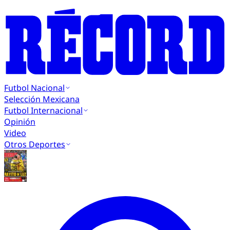
Futbol Nacional
Selección Mexicana
Futbol Internacional
Opinión
Video
Otros Deportes