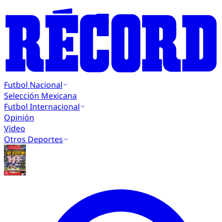
Futbol Nacional
Selección Mexicana
Futbol Internacional
Opinión
Video
Otros Deportes