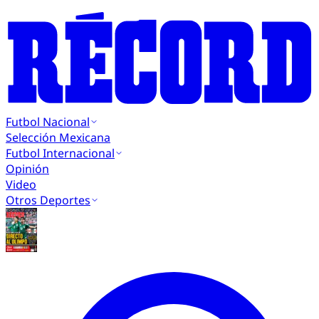
Futbol Nacional
Selección Mexicana
Futbol Internacional
Opinión
Video
Otros Deportes