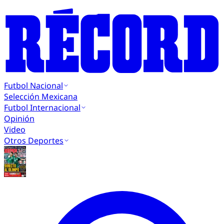
Futbol Nacional
Selección Mexicana
Futbol Internacional
Opinión
Video
Otros Deportes