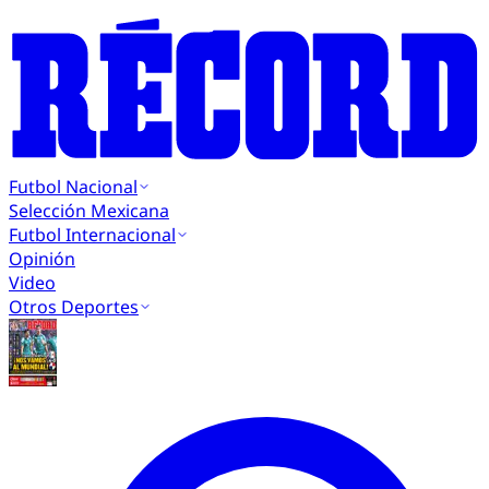
Futbol Nacional
Selección Mexicana
Futbol Internacional
Opinión
Video
Otros Deportes