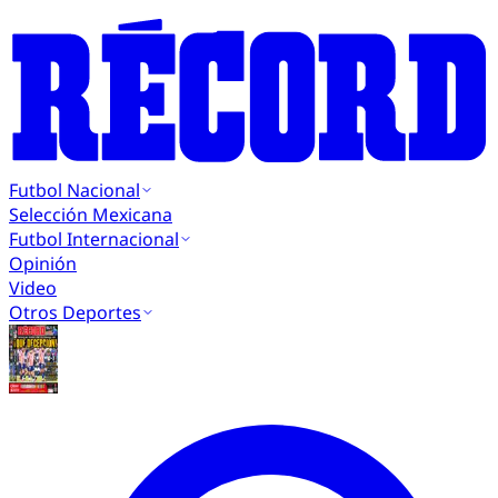
Futbol Nacional
Selección Mexicana
Futbol Internacional
Opinión
Video
Otros Deportes