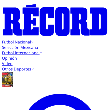
Futbol Nacional
Selección Mexicana
Futbol Internacional
Opinión
Video
Otros Deportes