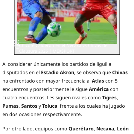
Chicote Calderón en el Necaxa vs Chivas del
Clausura 2026 | MEXSPORT
Al considerar únicamente los partidos de liguilla
disputados en el
Estadio Akron
, se observa que
Chivas
ha enfrentado con mayor frecuencia al
Atlas
con 5
encuentros y posteriormente le sigue
América
con
cuatro encuentros. Les siguen rivales como
Tigres,
Pumas, Santos
y
Toluca
, frente a los cuales ha jugado
en dos ocasiones respectivamente.
Por otro lado, equipos como
Querétaro, Necaxa, León