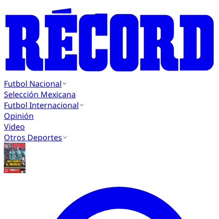
Futbol Nacional
Selección Mexicana
Futbol Internacional
Opinión
Video
Otros Deportes