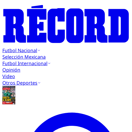
Futbol Nacional
Selección Mexicana
Futbol Internacional
Opinión
Video
Otros Deportes