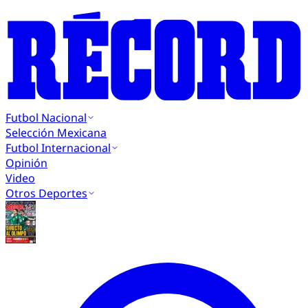
Futbol Nacional
Selección Mexicana
Futbol Internacional
Opinión
Video
Otros Deportes