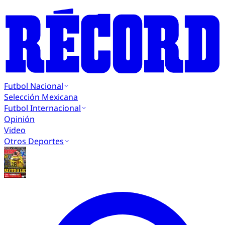
Futbol Nacional
Selección Mexicana
Futbol Internacional
Opinión
Video
Otros Deportes