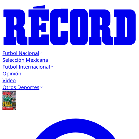
Futbol Nacional
Selección Mexicana
Futbol Internacional
Opinión
Video
Otros Deportes