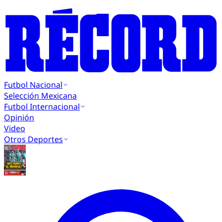
Futbol Nacional
Selección Mexicana
Futbol Internacional
Opinión
Video
Otros Deportes