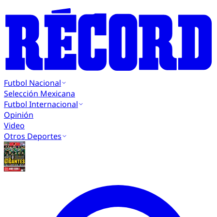
Futbol Nacional
Selección Mexicana
Futbol Internacional
Opinión
Video
Otros Deportes