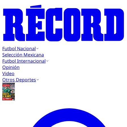
Futbol Nacional
Selección Mexicana
Futbol Internacional
Opinión
Video
Otros Deportes