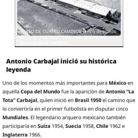
TOREO DE CUATRO CAMINOS El hoy demolido
Toreo en 1950 CORTESÍA | LA CIUDAD DE
MÉXICO EN EL TIEMPO
Antonio Carbajal inició su histórica
leyenda
Uno de los momentos más importantes para
México
en
aquella
Copa del Mundo
fue la aparición de
Antonio “La
Tota” Carbajal
, quien inició en
Brasil 1950
el camino que
lo convertiría en el primer futbolista en disputar cinco
Mundiales
. El legendario arquero mexicano también
participaría en
Suiza
1954,
Suecia
1958,
Chile
1962 e
Inglaterra
1966.