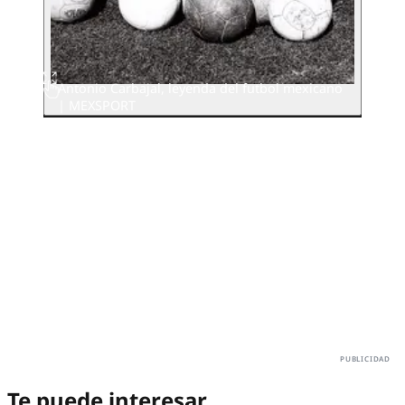
Antonio Carbajal, leyenda del futbol mexicano
| MEXSPORT
Te puede interesar