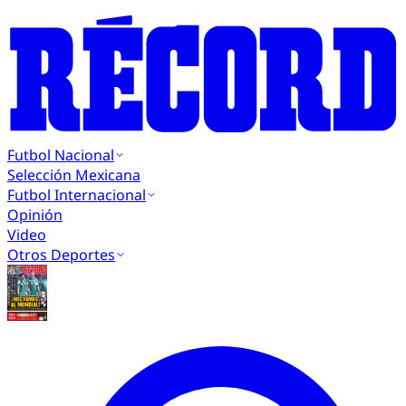
Futbol Nacional
Selección Mexicana
Futbol Internacional
Opinión
Video
Otros Deportes