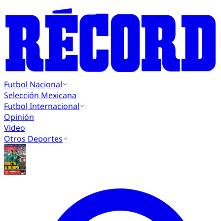
Futbol Nacional
Selección Mexicana
Futbol Internacional
Opinión
Video
Otros Deportes