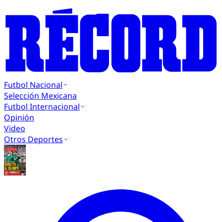
Futbol Nacional
Selección Mexicana
Futbol Internacional
Opinión
Video
Otros Deportes