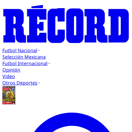
Futbol Nacional
Selección Mexicana
Futbol Internacional
Opinión
Video
Otros Deportes