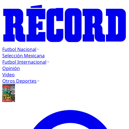
Futbol Nacional
Selección Mexicana
Futbol Internacional
Opinión
Video
Otros Deportes