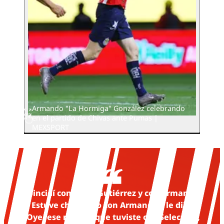
Armando "La Hormiga" González celebrando
en el partido de Chivas ante Pumas |
MEXSPORT
​Coincidí con Brian Gutiérrez y con Armando.
Estuve charlando con Armando y le dije:
'Oye, ese remate que tuviste con Selección,