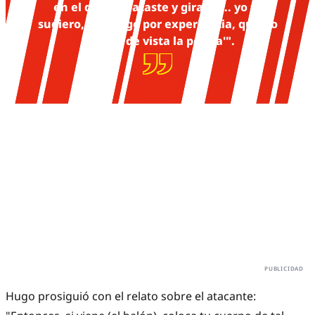
en el que remataste y giraste... yo te
sugiero, te lo digo por experiencia, que no
pierdas de vista la pelota'".
​Hugo prosiguió con el relato sobre el atacante: