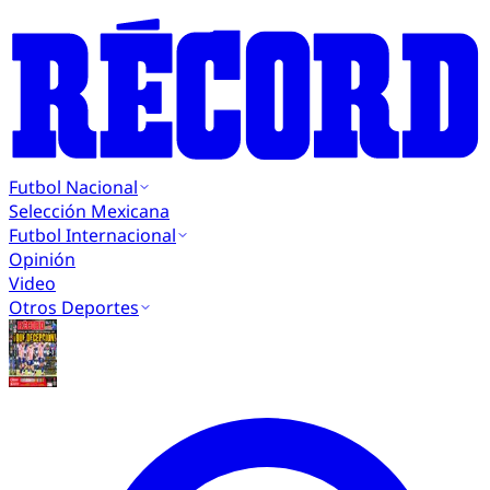
Futbol Nacional
Selección Mexicana
Futbol Internacional
Opinión
Video
Otros Deportes