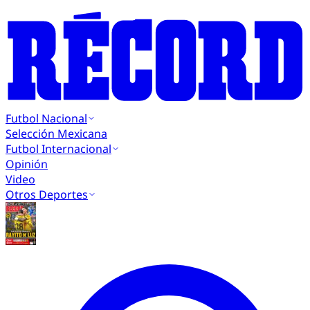
Futbol Nacional
Selección Mexicana
Futbol Internacional
Opinión
Video
Otros Deportes