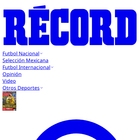
Futbol Nacional
Selección Mexicana
Futbol Internacional
Opinión
Video
Otros Deportes