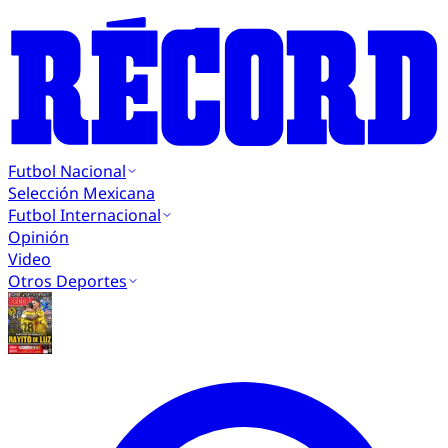
Futbol Nacional
Selección Mexicana
Futbol Internacional
Opinión
Video
Otros Deportes