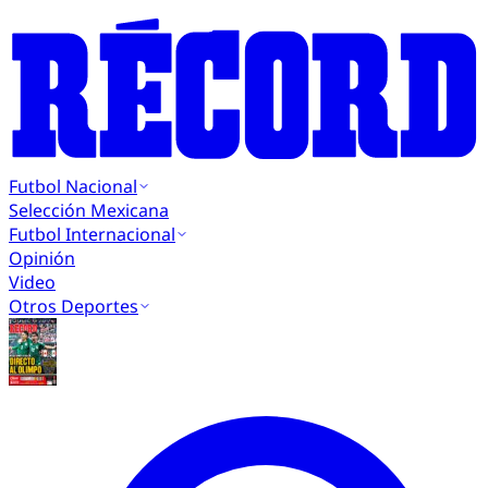
Futbol Nacional
Selección Mexicana
Futbol Internacional
Opinión
Video
Otros Deportes