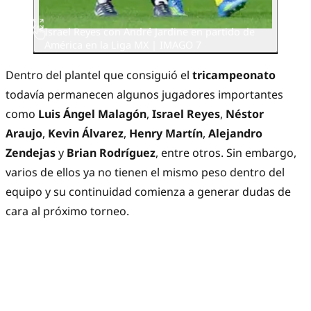
Israel Reyes con André Jardine en partido de
América en la Liga MX | IMAGO 7
Dentro del plantel que consiguió el
tricampeonato
todavía permanecen algunos jugadores importantes
como
Luis Ángel Malagón
,
Israel Reyes
,
Néstor
Araujo
,
Kevin Álvarez
,
Henry Martín
,
Alejandro
Zendejas
y
Brian Rodríguez
, entre otros. Sin embargo,
varios de ellos ya no tienen el mismo peso dentro del
equipo y su continuidad comienza a generar dudas de
cara al próximo torneo.