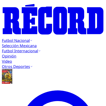
Futbol Nacional
Selección Mexicana
Futbol Internacional
Opinión
Video
Otros Deportes