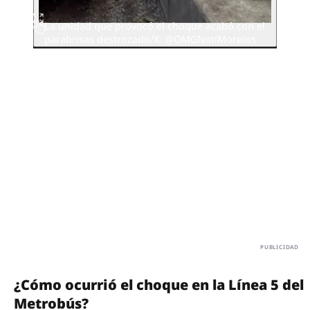
La unidad que provocó el choque acabó con el
parabrisas destrozado/X: @OMGNotiMorelos
¿Cómo ocurrió el choque en la Línea 5 del
Metrobús?