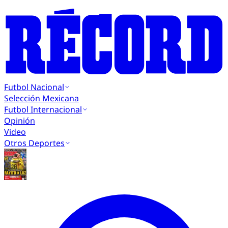
Futbol Nacional
Selección Mexicana
Futbol Internacional
Opinión
Video
Otros Deportes